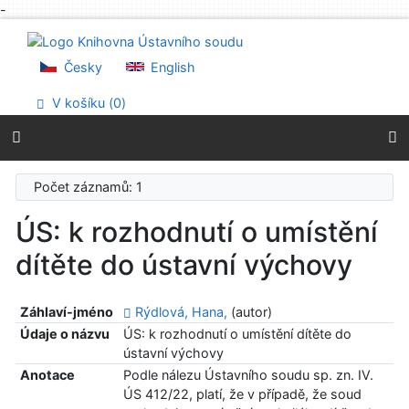
-
Přejít na obsah
Přejít na menu
Prohlášení o webové přístupnosti
Česky
English
V košíku (
0
)
Počet záznamů: 1
ÚS: k rozhodnutí o umístění
dítěte do ústavní výchovy
Záhlaví-jméno
Rýdlová, Hana,
(autor)
Údaje o názvu
ÚS: k rozhodnutí o umístění dítěte do
ústavní výchovy
Anotace
Podle nálezu Ústavního soudu sp. zn. IV.
ÚS 412/22, platí, že v případě, že soud