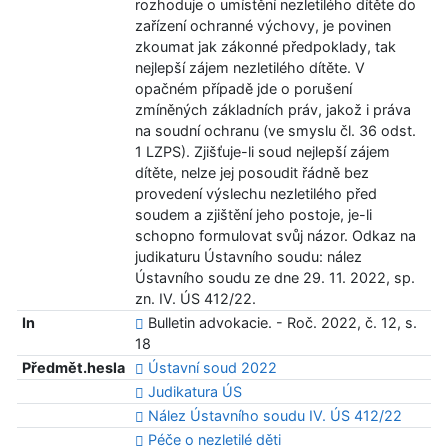
rozhoduje o umístění nezletilého dítěte do
zařízení ochranné výchovy, je povinen
zkoumat jak zákonné předpoklady, tak
nejlepší zájem nezletilého dítěte. V
opačném případě jde o porušení
zmíněných základních práv, jakož i práva
na soudní ochranu (ve smyslu čl. 36 odst.
1 LZPS). Zjišťuje-li soud nejlepší zájem
dítěte, nelze jej posoudit řádně bez
provedení výslechu nezletilého před
soudem a zjištění jeho postoje, je-li
schopno formulovat svůj názor. Odkaz na
judikaturu Ústavního soudu: nález
Ústavního soudu ze dne 29. 11. 2022, sp.
zn. IV. ÚS 412/22.
In
Bulletin advokacie. - Roč. 2022, č. 12, s.
18
Předmět.hesla
Ústavní soud 2022
Judikatura ÚS
Nález Ústavního soudu IV. ÚS 412/22
Péče o nezletilé děti