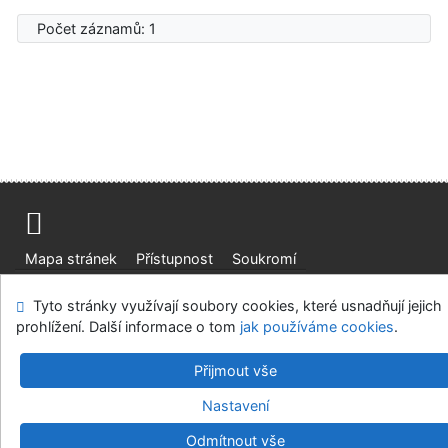
Počet záznamů: 1
Mapa stránek
Přístupnost
Soukromí
Modul OpenSearch
Napište nám
Nastavení cookies
Tyto stránky využívají soubory cookies, které usnadňují jejich
prohlížení. Další informace o tom
jak používáme cookies
.
Ústavní soud, IČO: 48513687, se sídlem Joštova 625/8,
660 83 Brno
Přijmout vše
©1993-2026
IPAC
v.4.8.63a
-
Cosmotron Bohemia, s.r.o.
Nastavení
Odmítnout vše