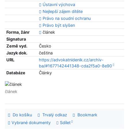
Ústavní výchova
Nejlepší zájem dítěte
Právo na soudní ochranu
Právo být slyšen
Forma, žánr
článek
Signatura
Země vyd.
Česko
Jazyk dok.
čeština
URL
https://advokatnidenik.cz/archiv-
ba/#1677142441348-cda2f5a0-8e90
Databáze
Články
článek
Do košíku
Trvalý odkaz
Bookmark
Vybrané dokumenty
Sdílet