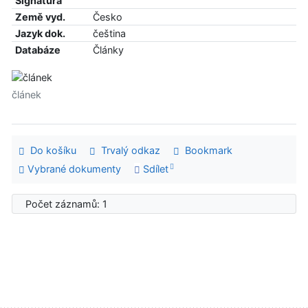
Signatura
Země vyd.
Česko
Jazyk dok.
čeština
Databáze
Články
článek
Do košíku
Trvalý odkaz
Bookmark
Vybrané dokumenty
Sdílet
Počet záznamů: 1