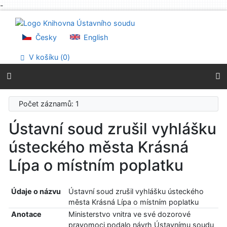
-
Přejít na obsah
Přejít na menu
Prohlášení o webové přístupnosti
Česky
English
V košíku (
0
)
Počet záznamů: 1
Ústavní soud zrušil vyhlášku
ústeckého města Krásná
Lípa o místním poplatku
Údaje o názvu
Ústavní soud zrušil vyhlášku ústeckého
města Krásná Lípa o místním poplatku
Anotace
Ministerstvo vnitra ve své dozorové
pravomoci podalo návrh Ústavnímu soudu