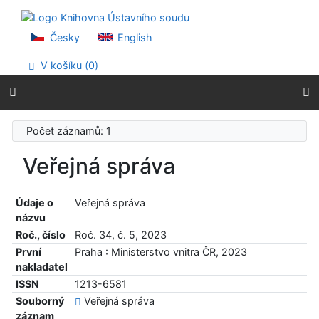
Přejít na obsah
Přejít na menu
Prohlášení o webové přístupnosti
Česky
English
V košíku (
0
)
Počet záznamů: 1
Veřejná správa
Údaje o
Veřejná správa
názvu
Roč., číslo
Roč. 34, č. 5, 2023
První
Praha : Ministerstvo vnitra ČR, 2023
nakladatel
ISSN
1213-6581
Souborný
Veřejná správa
záznam