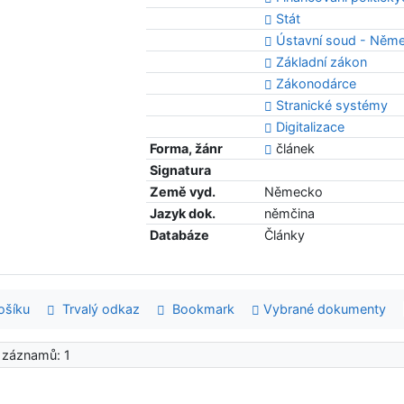
Stát
Ústavní soud - Něm
Základní zákon
Zákonodárce
Stranické systémy
Digitalizace
Forma, žánr
článek
Signatura
Země vyd.
Německo
Jazyk dok.
němčina
Databáze
Články
šíku
Trvalý odkaz
Bookmark
Vybrané dokumenty
 záznamů: 1