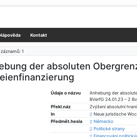
Nápověda
Kontakt
 záznamů: 1
ebung der absoluten Obergrenze
eienfinanzierung
Údaje o názvu
Anhebung der absoluten
BVerfG 24.01.23 – 2 B
Překl.náz
Zvýšení absolutní hrani
In
Neue juristische Woch
Předmět.hesla
Německo
Politické strany
Financování politický