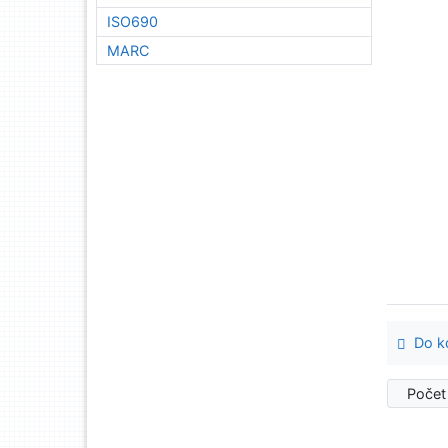
ISO690
MARC
Do ko
Počet