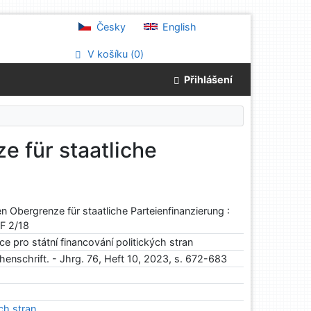
Česky
English
V košíku (
0
)
Přihlášení
 für staatliche
 Obergrenze für staatliche Parteienfinanzierung :
vF 2/18
ce pro státní financování politických stran
enschrift. - Jhrg. 76, Heft 10, 2023, s. 672-683
ch stran