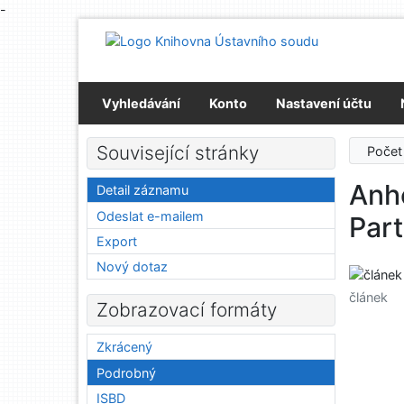
-
Přejít na obsah
Přejít na menu
Prohlášení o webové přístupnosti
Vyhledávání
Konto
Nastavení účtu
Související stránky
Počet
Anh
Detail záznamu
Odeslat e-mailem
Part
Export
Nový dotaz
článek
Zobrazovací formáty
Zkrácený
Podrobný
ISBD