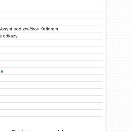
Absynt pod značkou Kalligram
ké odkazy
da