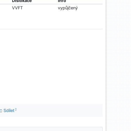
Dislokace
Info
VVFT
vypůjčený
Sdílet