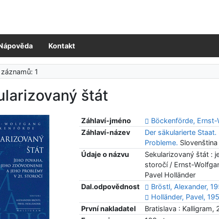
Nápověda
Kontakt
 záznamů: 1
larizovaný štát
Záhlaví-jméno
Böckenförde, Ernst
Záhlaví-název
Der säkularierte Staat
Probleme.
Slovenština
Údaje o názvu
Sekularizovaný štát :
storočí / Ernst-Wolfgan
Pavel Holländer
Dal.odpovědnost
Bröstl, Alexander, 1
Holländer, Pavel, 19
První nakladatel
Bratislava : Kalligram,