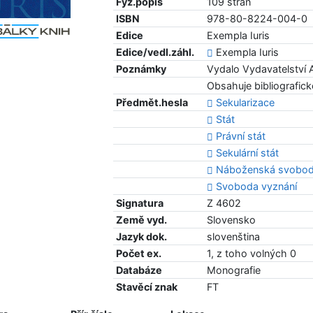
Fyz.popis
109 stran
ISBN
978-80-8224-004-0
Edice
Exempla Iuris
Edice/vedl.záhl.
Exempla Iuris
Poznámky
Vydalo Vydavatelství 
Obsahuje bibliografic
Předmět.hesla
Sekularizace
Stát
Právní stát
Sekulární stát
Náboženská svobo
Svoboda vyznání
Signatura
Z 4602
Země vyd.
Slovensko
Jazyk dok.
slovenština
Počet ex.
1, z toho volných 0
Databáze
Monografie
Stavěcí znak
FT