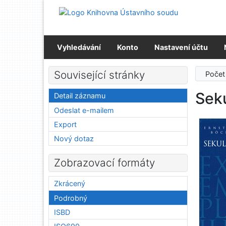
Přejít na obsah
Přejít na menu
Prohlášení o webové přístupnosti
Vyhledávání
Konto
Nastavení účtu
Související stránky
Počet
Seku
Detail záznamu
Odeslat e-mailem
Export
Nový dotaz
Zobrazovací formáty
Zkrácený
Podrobný
ISBD