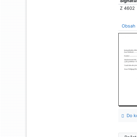
Signatu
Z 4602
Obsah
Do ko