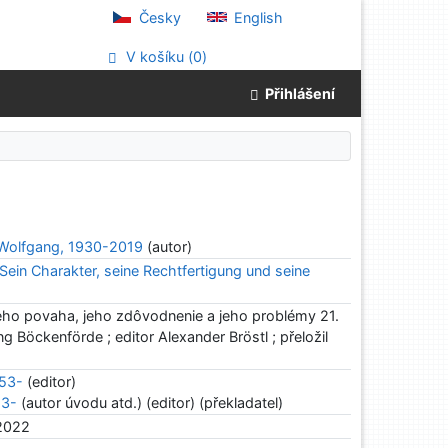
Česky
English
V košíku (
0
)
Přihlášení
-Wolfgang, 1930-2019
(autor)
. Sein Charakter, seine Rechtfertigung und seine
 jeho povaha, jeho zdôvodnenie a jeho problémy 21.
g Böckenförde ; editor Alexander Bröstl ; přeložil
953-
(editor)
53-
(autor úvodu atd.) (editor) (překladatel)
 2022