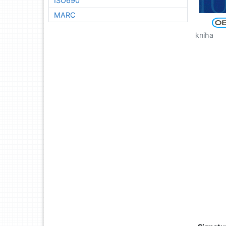
ISO690
MARC
kniha