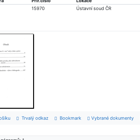
ra
Přír.číslo
Lokace
15970
Ústavní soud ČR
šíku
Trvalý odkaz
Bookmark
Vybrané dokumenty