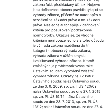
zákona řešit předkládaný článek. Nejprve
jsou definována obecná pravidla týkající se
výhrady zákona, přičemž se autor opírá o
rozdělení na základní práva a ne-základní
práva. Následně autor spěje k definování
kritéria pro posuzování podzákonné
normotvorby. Ukazuje se, že vhodné
kritérium není pouze jedno a z toho důvodu
je výhrada zákona rozdělena do tří
kategorií - obecná výhrada zákona,
výhrada zákona v užším smyslu,
kvalifikovaná výhrada zákona. Kromě
zmíněných je problematizována také
Ústavním soudem vytvořená zvláštní
výhrada zákona. Odkazy na judikaturu
Ústavního soudu: nález Ústavního soudu
ze dne 3. 6. 2009, sp. zn. I. ÚS 420/09;
nález Ústavního soudu ze dne 27. 1. 2015,
sp. zn. Pl. ÚS 19/14; nález Ústavního
soudu ze dne 23. 7. 2013, sp. zn. Pl. ÚS
13/12; nález Ústavního soudu ze dne 27. 4.