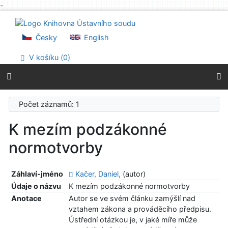
-
Přejít na obsah
Přejít na menu
Prohlášení o webové přístupnosti
Česky
English
V košíku (
0
)
Počet záznamů: 1
K mezím podzákonné
normotvorby
Záhlaví-jméno
Kačer, Daniel,
(autor)
Údaje o názvu
K mezím podzákonné normotvorby
Anotace
Autor se ve svém článku zamýšlí nad
vztahem zákona a prováděcího předpisu.
Ústřední otázkou je, v jaké míře může