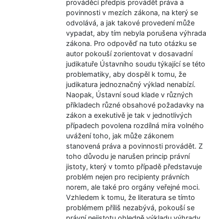
prováděcí předpis provádět práva a
povinnosti v mezích zákona, na který se
odvolává, a jak takové provedení může
vypadat, aby tím nebyla porušena výhrada
zákona. Pro odpověď na tuto otázku se
autor pokouší zorientovat v dosavadní
judikatuře Ústavního soudu týkající se této
problematiky, aby dospěl k tomu, že
judikatura jednoznačný výklad nenabízí.
Naopak, Ústavní soud klade v různých
příkladech různé obsahové požadavky na
zákon a exekutivě je tak v jednotlivých
případech povolena rozdílná míra volného
uvážení toho, jak může zákonem
stanovená práva a povinnosti provádět. Z
toho důvodu je narušen princip právní
jistoty, který v tomto případě představuje
problém nejen pro recipienty právních
norem, ale také pro orgány veřejné moci.
Vzhledem k tomu, že literatura se tímto
problémem příliš nezabývá, pokouší se
právní nejistotu ohledně výkladu výhrady