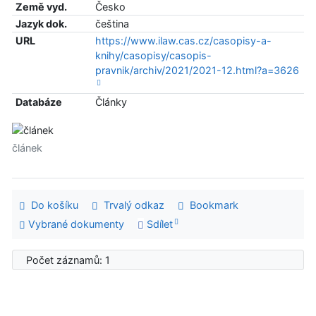
Země vyd.
Česko
Jazyk dok.
čeština
URL
https://www.ilaw.cas.cz/casopisy-a-
knihy/casopisy/casopis-
pravnik/archiv/2021/2021-12.html?a=3626
Databáze
Články
článek
Do košíku
Trvalý odkaz
Bookmark
Vybrané dokumenty
Sdílet
Počet záznamů: 1