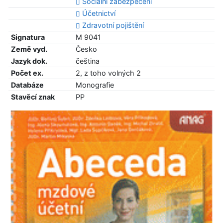
Sociální zabezpečení
Účetnictví
Zdravotní pojištění
Signatura
M 9041
Země vyd.
Česko
Jazyk dok.
čeština
Počet ex.
2, z toho volných 2
Databáze
Monografie
Stavěcí znak
PP