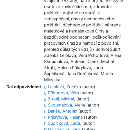
vzájemné vztahy, daň z příjmů fyzických
osob ze závislé činnosti, zdravotní
pojištění, pojistné na sociální
zabezpečení, dávky nemocenského
pojištění, důchodové pojištění, náhrada
majetkové a nemajetkové újmy a
bezdůvodné obohacení, odškodňování
pracovních úrazů a nemocí z povolání,
přehled důležitých údajů / Bořivoj Šubrt,
Zdeňka Leiblová, Věra Příhodová, Alena
Skoumalová, Antonín Daněk, Michal
Ztratil, Helena Přikrylová, Lada
Šupčíková, Jana Dorčáková, Martin
Mikyska
Dal.odpovědnost
Leiblová, Zdeňka
(autor)
Příhodová, Věra
(autor)
Ztratil, Michal,
(autor)
Skoumalová, Alena
(autor)
Daněk, Antonín
(autor)
Přikrylová, Helena
(autor)
Šupíčková, Lada,
(autor)
Dorčáková, Jana
(autor)