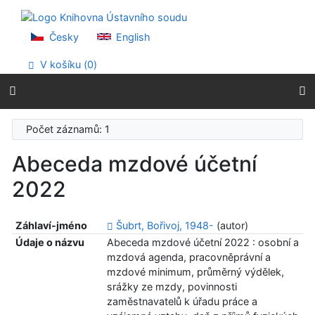
Přejít na obsah
Přejít na menu
Prohlášení o webové přístupnosti
Česky
English
V košíku (
0
)
Počet záznamů: 1
Abeceda mzdové účetní
2022
Záhlaví-jméno
Šubrt, Bořivoj, 1948-
(autor)
Údaje o názvu
Abeceda mzdové účetní 2022 : osobní a
mzdová agenda, pracovněprávní a
mzdové minimum, průměrný výdělek,
srážky ze mzdy, povinnosti
zaměstnavatelů k úřadu práce a