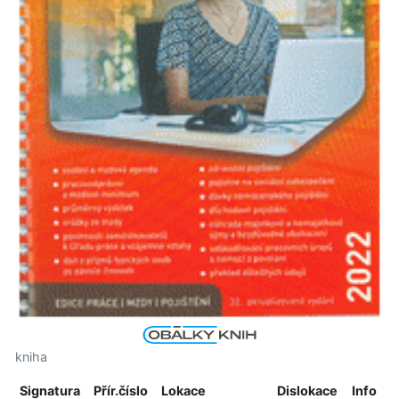
kniha
Signatura
Přír.číslo
Lokace
Dislokace
Info