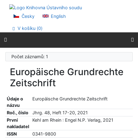
Přejít na obsah
Přejít na menu
Prohlášení o webové přístupnosti
Česky
English
V košíku (
0
)
Počet záznamů: 1
Europäische Grundrechte
Zeitschrift
Údaje o
Europäische Grundrechte Zeitschrift
názvu
Roč., číslo
Jhrg. 48, Heft 17-20, 2021
První
Kehl am Rhein : Engel N.P. Verlag, 2021
nakladatel
ISSN
0341-9800