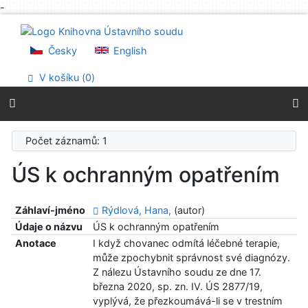
-
Přejít na obsah
Přejít na menu
Prohlášení o webové přístupnosti
Česky
English
V košíku (
0
)
Počet záznamů: 1
ÚS k ochranným opatřením
Záhlaví-jméno
Rýdlová, Hana,
(autor)
Údaje o názvu
ÚS k ochranným opatřením
Anotace
I když chovanec odmítá léčebné terapie,
může zpochybnit správnost své diagnózy.
Z nálezu Ústavního soudu ze dne 17.
března 2020, sp. zn. IV. ÚS 2877/19,
vyplývá, že přezkoumává-li se v trestním