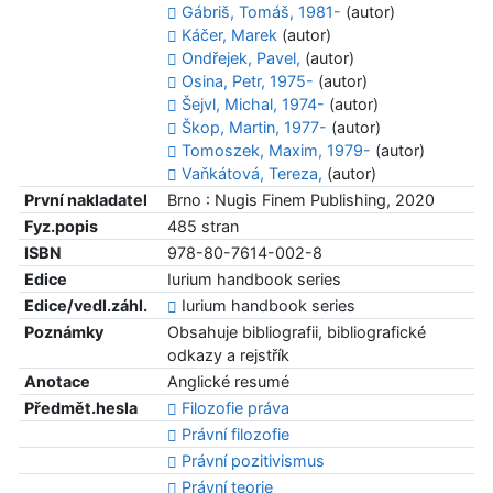
Gábriš, Tomáš, 1981-
(autor)
Káčer, Marek
(autor)
Ondřejek, Pavel,
(autor)
Osina, Petr, 1975-
(autor)
Šejvl, Michal, 1974-
(autor)
Škop, Martin, 1977-
(autor)
Tomoszek, Maxim, 1979-
(autor)
Vaňkátová, Tereza,
(autor)
První nakladatel
Brno : Nugis Finem Publishing, 2020
Fyz.popis
485 stran
ISBN
978-80-7614-002-8
Edice
Iurium handbook series
Edice/vedl.záhl.
Iurium handbook series
Poznámky
Obsahuje bibliografii, bibliografické
odkazy a rejstřík
Anotace
Anglické resumé
Předmět.hesla
Filozofie práva
Právní filozofie
Právní pozitivismus
Právní teorie