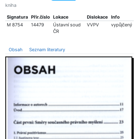
kniha
Signatura
Přír.číslo
Lokace
Dislokace
Info
M 8754
14479
Ústavní soud
VVPV
vypůjčený
ČR
Obsah
Seznam literatury