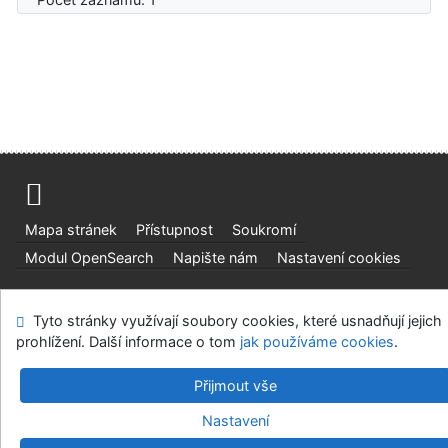
Mapa stránek
Přístupnost
Soukromí
Modul OpenSearch
Napište nám
Nastavení cookies
Ústavní soud, IČO: 48513687, se sídlem Joštova 625/8,
Tyto stránky využívají soubory cookies, které usnadňují jejich
660 83 Brno
prohlížení. Další informace o tom
jak používáme cookies
.
©1993-2026
IPAC
v.4.8.63a
-
Cosmotron Bohemia, s.r.o.
Přijmout vše
Nastavení