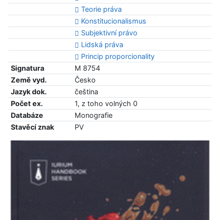
Teorie práva
Konstitucionalismus
Subjektivní právo
Lidská práva
Princip proporcionality
Signatura
M 8754
Země vyd.
Česko
Jazyk dok.
čeština
Počet ex.
1, z toho volných 0
Databáze
Monografie
Stavěcí znak
PV