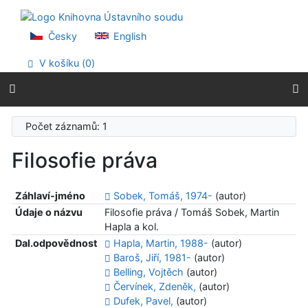
Přejít na obsah
Přejít na menu
Prohlášení o webové přístupnosti
Česky
English
V košíku (
0
)
Počet záznamů: 1
Filosofie práva
Záhlaví-jméno
Sobek, Tomáš, 1974-
(autor)
Údaje o názvu
Filosofie práva / Tomáš Sobek, Martin
Hapla a kol.
Dal.odpovědnost
Hapla, Martin, 1988-
(autor)
Baroš, Jiří, 1981-
(autor)
Belling, Vojtěch
(autor)
Červínek, Zdeněk,
(autor)
Dufek, Pavel,
(autor)