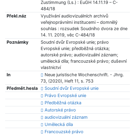
Zustimmung (Ls.) : EuGH 14.11.19 – C-
484/18
Překl.náz
Využívání audiovizuálních archivů
veřejnoprávními institucemi – domnělý
souhlas : rozsudek Soudního dvora ze dne
14. 11. 2019, věc C-484/18
Poznámky
Soudní dvůr Evropské unie; právo
Evropské unie; předběžná otázka;
autorské právo; audiovizuální záznam;
umělecká díla; francouzské právo; duševní
vlastnictví
In
Neue juristische Wochenschrift. - Jhrg.
73, (2020), Heft 11, s. 753
Předmět.hesla
Soudní dvůr Evropské unie
Právo Evropské unie
Předběžná otázka
Autorské právo
audiovizuální záznam
Umělecká díla
Francouzské právo