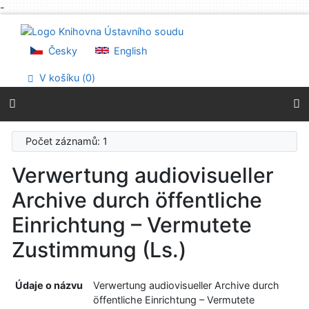
-
Přejít na obsah
Přejít na menu
Prohlášení o webové přístupnosti
Česky
English
V košíku (
0
)
Počet záznamů: 1
Verwertung audiovisueller
Archive durch öffentliche
Einrichtung – Vermutete
Zustimmung (Ls.)
Údaje o názvu
Verwertung audiovisueller Archive durch
öffentliche Einrichtung – Vermutete