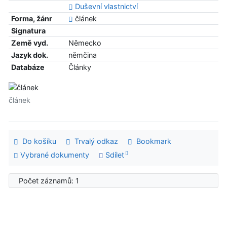
Duševní vlastnictví
Forma, žánr
článek
Signatura
Země vyd.
Německo
Jazyk dok.
němčina
Databáze
Články
článek
Do košíku
Trvalý odkaz
Bookmark
Vybrané dokumenty
Sdílet
Počet záznamů: 1