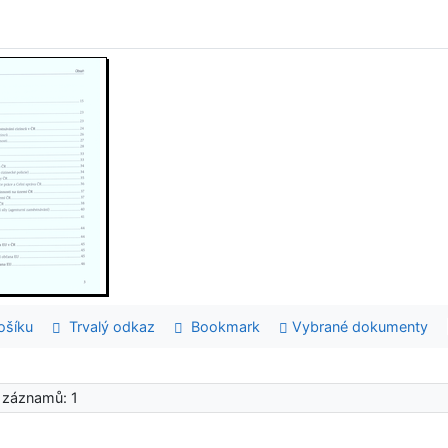
šíku
Trvalý odkaz
Bookmark
Vybrané dokumenty
 záznamů: 1