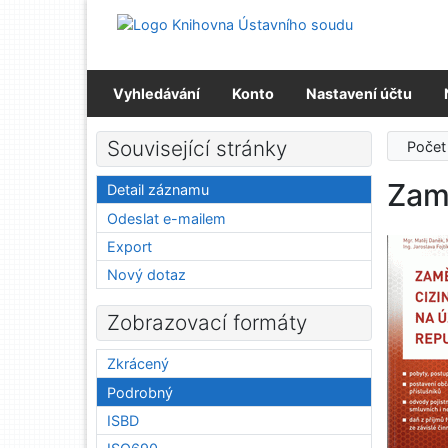
Přejít na obsah
Přejít na menu
Prohlášení o webové přístupnosti
Vyhledávání
Konto
Nastavení účtu
Související stránky
Počet
Zam
Detail záznamu
Odeslat e-mailem
Export
Nový dotaz
Zobrazovací formáty
Zkrácený
Podrobný
ISBD