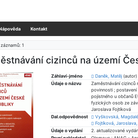
Nápověda
Kontakt
 záznamů: 1
ěstnávání cizinců na území Čes
Záhlaví-jméno
Daněk, Matěj
(autor)
Údaje o názvu
Zaměstnávání cizinců 
povinnosti ; postavení
pojistného u občanů E
fyzických osob ze záv
Jaroslava Fojtíková
Dal.odpovědnost
Vyškovská, Magdal
Fojtíková, Jaroslava,
Údaje o vydání
2. aktualizované vydán
První nakladatel
Olomouc : ANAG - An