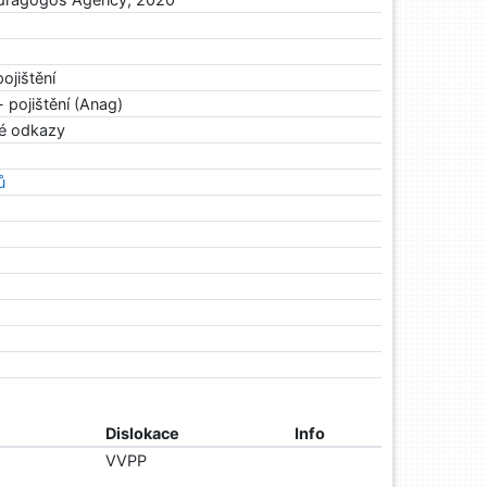
ojištění
 pojištění (Anag)
ké odkazy
ů
Dislokace
Info
VVPP