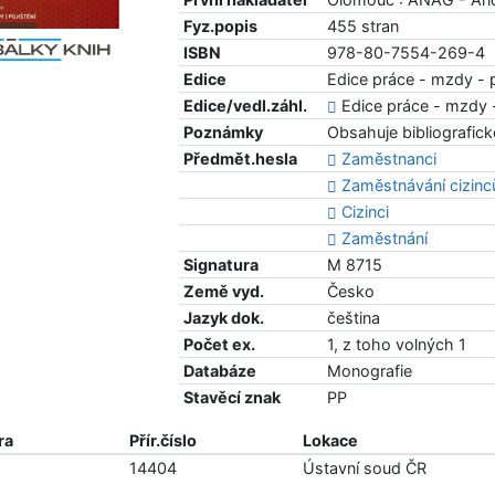
Fyz.popis
455 stran
ISBN
978-80-7554-269-4
Edice
Edice práce - mzdy - p
Edice/vedl.záhl.
Edice práce - mzdy -
Poznámky
Obsahuje bibliografic
Předmět.hesla
Zaměstnanci
Zaměstnávání cizinc
Cizinci
Zaměstnání
Signatura
M 8715
Země vyd.
Česko
Jazyk dok.
čeština
Počet ex.
1, z toho volných 1
Databáze
Monografie
Stavěcí znak
PP
ra
Přír.číslo
Lokace
14404
Ústavní soud ČR