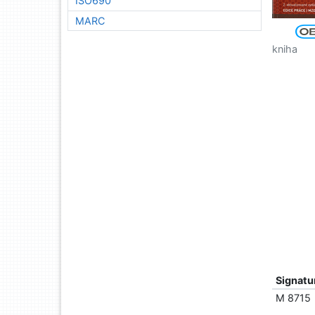
ISO690
MARC
kniha
Signatu
M 8715