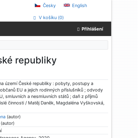
Česky
English
V košíku (
0
)
Přihlášení
ké republiky
na území České republiky : pobyty, postupy a
 občanů EU a jejich rodinných příslušníků ; odvody
U, smluvních a nesmluvních států ; daň z příjmů
islé činnosti / Matěj Daněk, Magdaléna Vyškovská,
éna
(autor)
(autor)
í
dragogos Agency, 2020