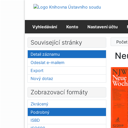
Přejít na obsah
Přejít na menu
Prohlášení o webové přístupnosti
Vyhledávání
Konto
Nastavení účtu
Související stránky
Počet
Neu
Detail záznamu
Odeslat e-mailem
Export
Nový dotaz
Zobrazovací formáty
Zkrácený
Podrobný
ISBD