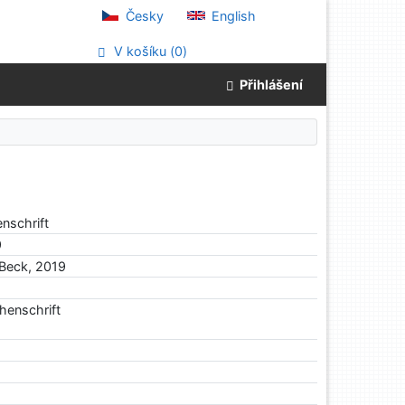
Česky
English
V košíku (
0
)
Přihlášení
nschrift
9
 Beck, 2019
henschrift