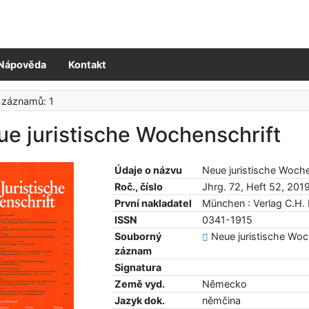
Nápověda
Kontakt
 záznamů: 1
e juristische Wochenschrift
Údaje o názvu
Neue juristische Woche
Roč., číslo
Jhrg. 72, Heft 52, 201
První nakladatel
München : Verlag C.H.
ISSN
0341-1915
Souborný
Neue juristische Woc
záznam
Signatura
Země vyd.
Německo
Jazyk dok.
němčina