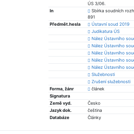
ÚS 3/06.
In
Sbírka soudních rozho
891
Předmět.hesla
Ústavní soud 2019
Judikatura ÚS
Nález Ústavního sou
Nález Ústavního soud
Nález Ústavního sou
Nález Ústavního sou
Nález Ústavního sou
Služebnosti
Zrušení služebnosti
Forma, žánr
článek
Signatura
Země vyd.
Česko
Jazyk dok.
čeština
Databáze
Články