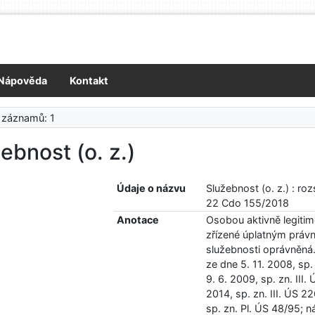
Nápověda
Kontakt
 záznamů: 1
ebnost (o. z.)
Údaje o názvu
Služebnost (o. z.) : r
22 Cdo 155/2018
Anotace
Osobou aktivně legitim
zřízené úplatným práv
služebnosti oprávněná
ze dne 5. 11. 2008, sp
9. 6. 2009, sp. zn. III
2014, sp. zn. III. ÚS 
sp. zn. Pl. ÚS 48/95; n