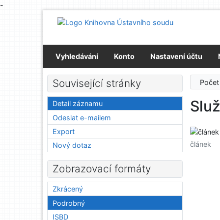
-
Přejít na obsah
Přejít na menu
Prohlášení o webové přístupnosti
Vyhledávání
Konto
Nastavení účtu
Související stránky
Počet
Služ
Detail záznamu
Odeslat e-mailem
Export
článek
Nový dotaz
Zobrazovací formáty
Zkrácený
Podrobný
ISBD