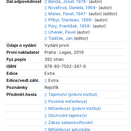
Dal.odpovědnost
Benda, Josef, 1978-
(autor)
Kovářová, Daniela, 1964-
(autor)
Mates, Pavel, 1947-
(autor) (editor)
Přibyl, Stanislav, 1966-
(autor)
Púry, František, 1958-
(autor)
Uherek, Pavel
(autor)
Tuláček, Jan
(editor)
Údaje o vydání
Vydání první
První nakladatel
Praha : Leges, 2019
Fyz.popis
392 stran
ISBN
978-80-7502-347-6
Edice
Extra
Edice/vedl.záhl.
Extra
Poznámky
Rejstřík
Předmět.hesla
Tajemství (právní institut)
Povinná mlčenlivost
Mlčenlivost (právní institut)
Obchodní tajemství
Zákaz sebeobviňování
Mlčenlivost advokáta