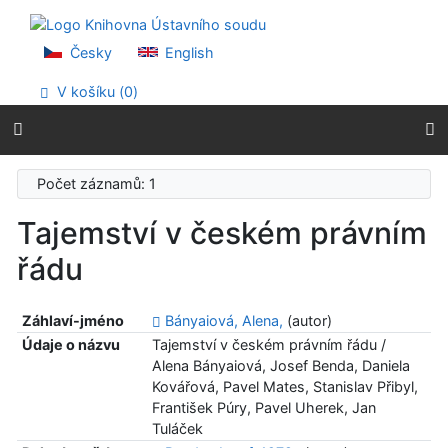
Přejít na obsah
Přejít na menu
Prohlášení o webové přístupnosti
Česky
English
V košíku (
0
)
Počet záznamů: 1
Tajemství v českém právním
řádu
Záhlaví-jméno
Bányaiová, Alena,
(autor)
Údaje o názvu
Tajemství v českém právním řádu /
Alena Bányaiová, Josef Benda, Daniela
Kovářová, Pavel Mates, Stanislav Přibyl,
František Púry, Pavel Uherek, Jan
Tuláček