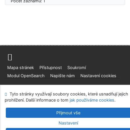
Počet záznamů: 1
Mapa stránek
Přístupnost
Soukromí
Modul OpenSearch
Napište nám
Nastavení cookies
Ústavní soud, IČO: 48513687, se sídlem Joštova 625/8,
Tyto stránky využívají soubory cookies, které usnadňují jejich
660 83 Brno
prohlížení. Další informace o tom
jak používáme cookies
.
©1993-2026
IPAC
v.4.8.63a
-
Cosmotron Bohemia, s.r.o.
Přijmout vše
Nastavení