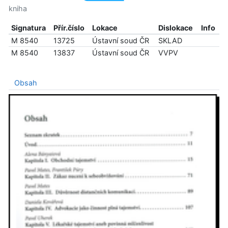
kniha
Signatura
Přír.číslo
Lokace
Dislokace
Info
M 8540
13725
Ústavní soud ČR
SKLAD
M 8540
13837
Ústavní soud ČR
VVPV
Obsah