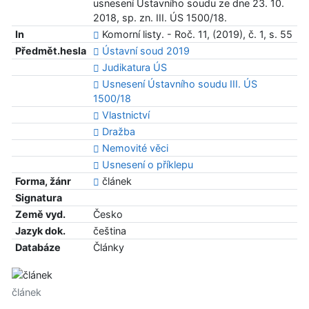
usnesení Ústavního soudu ze dne 23. 10.
2018, sp. zn. III. ÚS 1500/18.
In
Komorní listy. - Roč. 11, (2019), č. 1, s. 55
Předmět.hesla
Ústavní soud 2019
Judikatura ÚS
Usnesení Ústavního soudu III. ÚS
1500/18
Vlastnictví
Dražba
Nemovité věci
Usnesení o příklepu
Forma, žánr
článek
Signatura
Země vyd.
Česko
Jazyk dok.
čeština
Databáze
Články
článek