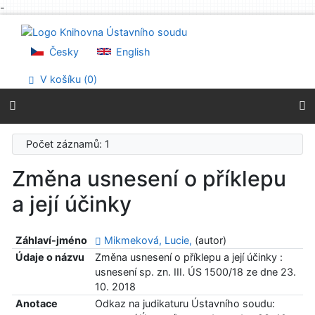
-
Přejít na obsah
Přejít na menu
Prohlášení o webové přístupnosti
Česky
English
V košíku (
0
)
Počet záznamů: 1
Změna usnesení o příklepu
a její účinky
Záhlaví-jméno
Mikmeková, Lucie,
(autor)
Údaje o názvu
Změna usnesení o příklepu a její účinky :
usnesení sp. zn. III. ÚS 1500/18 ze dne 23.
10. 2018
Anotace
Odkaz na judikaturu Ústavního soudu: