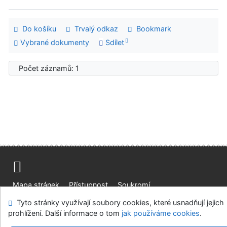
Do košíku
Trvalý odkaz
Bookmark
Vybrané dokumenty
Sdílet
Počet záznamů: 1
Mapa stránek
Přístupnost
Soukromí
Modul OpenSearch
Napište nám
Nastavení cookies
Tyto stránky využívají soubory cookies, které usnadňují jejich
prohlížení. Další informace o tom
jak používáme cookies
.
Ústavní soud, IČO: 48513687, se sídlem Joštova 625/8,