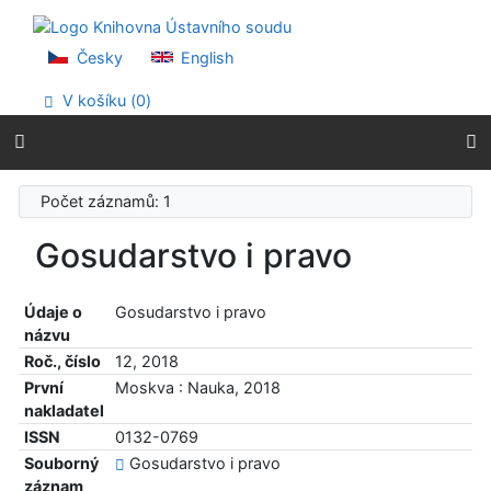
Přejít na obsah
Přejít na menu
Prohlášení o webové přístupnosti
Česky
English
V košíku (
0
)
Počet záznamů: 1
Gosudarstvo i pravo
Údaje o
Gosudarstvo i pravo
názvu
Roč., číslo
12, 2018
První
Moskva : Nauka, 2018
nakladatel
ISSN
0132-0769
Souborný
Gosudarstvo i pravo
záznam