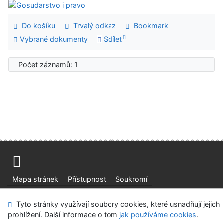
Do košíku
Trvalý odkaz
Bookmark
Vybrané dokumenty
Sdílet
Počet záznamů: 1
Mapa stránek
Přístupnost
Soukromí
Modul OpenSearch
Napište nám
Nastavení cookies
Tyto stránky využívají soubory cookies, které usnadňují jejich
prohlížení. Další informace o tom
jak používáme cookies
.
Ústavní soud, IČO: 48513687, se sídlem Joštova 625/8,