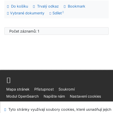
Do košíku
Trvalý odkaz
Bookmark
Vybrané dokumenty
Sdílet
Počet záznamů: 1
Mapa stránek
Přístupnost
Soukromí
Modul OpenSearch
Napište nám
Nastavení cookies
Ústavní soud, IČO: 48513687, se sídlem Joštova 625/8,
Tyto stránky využívají soubory cookies, které usnadňují jejich