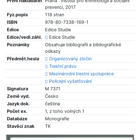
První nakladatel
Praha : Institut pro kriminologii a sociální
prevenci, 2017
Fyz.popis
118 stran
ISBN
978-80-7338-169-1
Edice
Edice Studie
Edice/vedl.záhl.
Edice Studie
Poznámky
Obsahuje bibliografii a bibliografické
odkazy
Předmět.hesla
Organizovaný zločin
Trestní právo
Mezinárodní trestní spolupráce
Policejní vyšetřování
Signatura
M 7371
Země vyd.
Česko
Jazyk dok.
čeština
Počet ex.
1, z toho volných 1
Databáze
Monografie
Stavěcí znak
TK