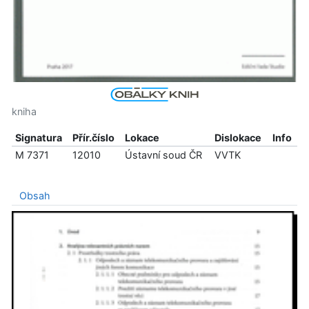
kniha
Signatura
Přír.číslo
Lokace
Dislokace
Info
M 7371
12010
Ústavní soud ČR
VVTK
Obsah