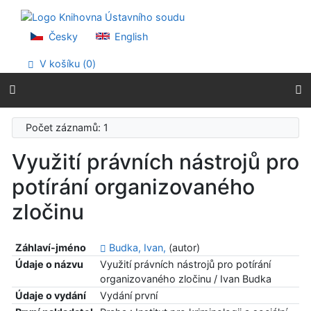
Přejít na obsah
Přejít na menu
Prohlášení o webové přístupnosti
Česky
English
V košíku (
0
)
Počet záznamů: 1
Využití právních nástrojů pro
potírání organizovaného
zločinu
Záhlaví-jméno
Budka, Ivan,
(autor)
Údaje o názvu
Využití právních nástrojů pro potírání
organizovaného zločinu / Ivan Budka
Údaje o vydání
Vydání první