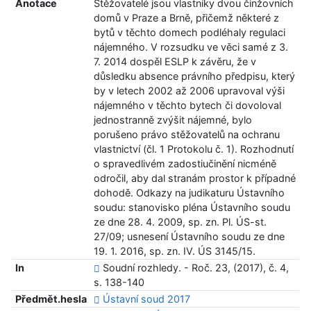
Anotace
Stěžovatelé jsou vlastníky dvou činžovních
domů v Praze a Brně, přičemž některé z
bytů v těchto domech podléhaly regulaci
nájemného. V rozsudku ve věci samé z 3.
7. 2014 dospěl ESLP k závěru, že v
důsledku absence právního předpisu, který
by v letech 2002 až 2006 upravoval výši
nájemného v těchto bytech či dovoloval
jednostranně zvýšit nájemné, bylo
porušeno právo stěžovatelů na ochranu
vlastnictví (čl. 1 Protokolu č. 1). Rozhodnutí
o spravedlivém zadostiučinění nicméně
odročil, aby dal stranám prostor k případné
dohodě. Odkazy na judikaturu Ústavního
soudu: stanovisko pléna Ústavního soudu
ze dne 28. 4. 2009, sp. zn. Pl. ÚS-st.
27/09; usnesení Ústavního soudu ze dne
19. 1. 2016, sp. zn. IV. ÚS 3145/15.
In
Soudní rozhledy. - Roč. 23, (2017), č. 4,
s. 138-140
Předmět.hesla
Ústavní soud 2017