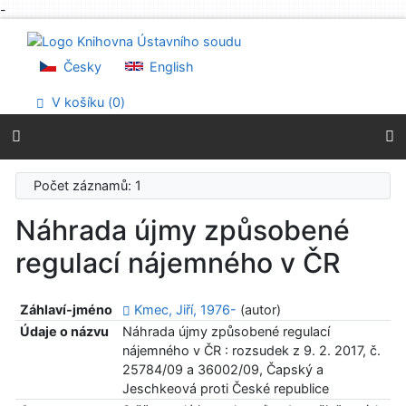
-
Přejít na obsah
Přejít na menu
Prohlášení o webové přístupnosti
Česky
English
V košíku (
0
)
Počet záznamů: 1
Náhrada újmy způsobené
regulací nájemného v ČR
Záhlaví-jméno
Kmec, Jiří, 1976-
(autor)
Údaje o názvu
Náhrada újmy způsobené regulací
nájemného v ČR : rozsudek z 9. 2. 2017, č.
25784/09 a 36002/09, Čapský a
Jeschkeová proti České republice