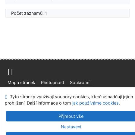
Počet záznamů: 1
Mapa stránek
Přístupnost
Soukromí
Modul OpenSearch
Napište nám
Nastavení cookies
Tyto stránky využívají soubory cookies, které usnadňují jejich
prohlížení. Další informace o tom
jak používáme cookies
.
Ústavní soud, IČO: 48513687, se sídlem Joštova 625/8,
660 83 Brno
Přijmout vše
©1993-2026
IPAC
v.4.8.63a
-
Cosmotron Bohemia, s.r.o.
Nastavení