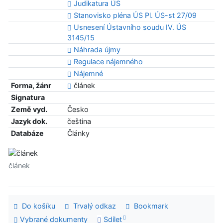
Judikatura ÚS
Stanovisko pléna ÚS Pl. ÚS-st 27/09
Usnesení Ústavního soudu IV. ÚS
3145/15
Náhrada újmy
Regulace nájemného
Nájemné
Forma, žánr
článek
Signatura
Země vyd.
Česko
Jazyk dok.
čeština
Databáze
Články
článek
Do košíku
Trvalý odkaz
Bookmark
Vybrané dokumenty
Sdílet