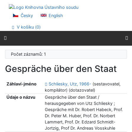
Přejít na obsah
Přejít na menu
Prohlášení o webové přístupnosti
Česky
English
V košíku (
0
)
Počet záznamů: 1
Gespräche über den Staat
Záhlaví-jméno
Schliesky, Utz, 1966-
(sestavovatel,
kompilátor) (dotazovatel)
Údaje o názvu
Gespräche über den Staat /
herausgegeben von Utz Schliesky ;
Gespräche mit Dr. Robert Habeck, Prof.
Dr. Peter M. Huber, Prof. Dr. Norbert
Lammert, Prof. Dr. Edzard Schmidt-
Jortzig, Prof Dr. Andreas Vosskuhle