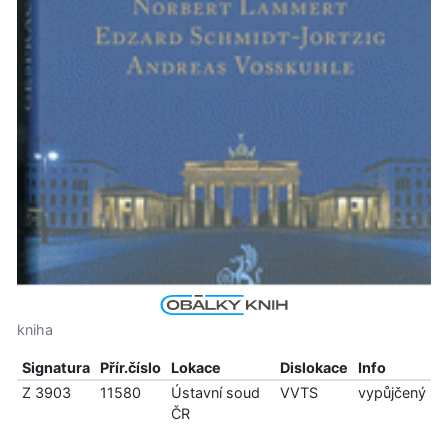
kniha
Signatura
Přír.číslo
Lokace
Dislokace
Info
Z 3903
11580
Ústavní soud
VVTS
vypůjčený
ČR