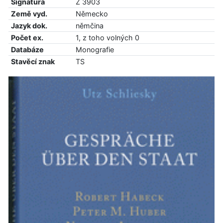
Signatura
Z 3903
Země vyd.
Německo
Jazyk dok.
němčina
Počet ex.
1, z toho volných 0
Databáze
Monografie
Stavěcí znak
TS