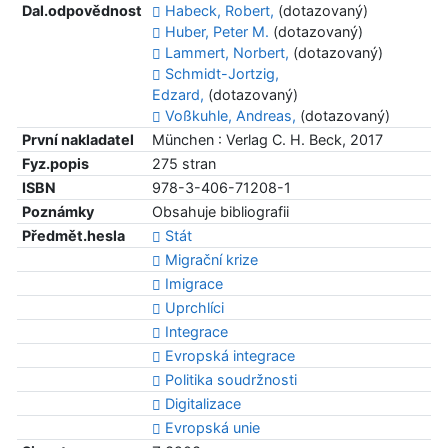
Dal.odpovědnost
Habeck, Robert,
(dotazovaný)
Huber, Peter M.
(dotazovaný)
Lammert, Norbert,
(dotazovaný)
Schmidt-Jortzig,
Edzard,
(dotazovaný)
Voßkuhle, Andreas,
(dotazovaný)
První nakladatel
München : Verlag C. H. Beck, 2017
Fyz.popis
275 stran
ISBN
978-3-406-71208-1
Poznámky
Obsahuje bibliografii
Předmět.hesla
Stát
Migrační krize
Imigrace
Uprchlíci
Integrace
Evropská integrace
Politika soudržnosti
Digitalizace
Evropská unie