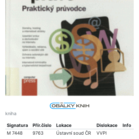
kniha
Signatura
Přír.číslo
Lokace
Dislokace
Info
M 7448
9763
Ústavní soud ČR
VVPI