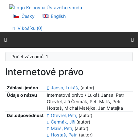
Přejít na obsah
Přejít na menu
Prohlášení o webové přístupnosti
Česky
English
V košíku (
0
)
Počet záznamů: 1
Internetové právo
Záhlaví-jméno
Jansa, Lukáš,
(autor)
Údaje o názvu
Internetové právo / Lukáš Jansa, Petr
Otevřel, Jiří Čermák, Petr Mališ, Petr
Hostaš, Michal Matějka, Ján Matejka
Dal.odpovědnost
Otevřel, Petr,
(autor)
Čermák, Jiří
(autor)
Mališ, Petr,
(autor)
Hostaš, Petr,
(autor)