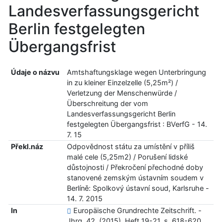
Landesverfassungsgericht
Berlin festgelegten
Übergangsfrist
Údaje o názvu
Amtshaftungsklage wegen Unterbringung
in zu kleiner Einzelzelle (5,25m²) /
Verletzung der Menschenwürde /
Überschreitung der vom
Landesverfassungsgericht Berlin
festgelegten Übergangsfrist : BVerfG - 14.
7. 15
Překl.náz
Odpovědnost státu za umístění v příliš
malé cele (5,25m2) / Porušení lidské
důstojnosti / Překročení přechodné doby
stanovené zemským ústavním soudem v
Berlíně: Spolkový ústavní soud, Karlsruhe -
14. 7. 2015
In
Europäische Grundrechte Zeitschrift. -
Jhrg. 42, (2015), Heft 19-21, s. 618-620