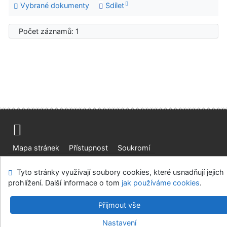
Vybrané dokumenty
Sdílet
Počet záznamů: 1
Mapa stránek
Přístupnost
Soukromí
Modul OpenSearch
Napište nám
Nastavení cookies
Tyto stránky využívají soubory cookies, které usnadňují jejich
prohlížení. Další informace o tom
jak používáme cookies
.
Ústavní soud, IČO: 48513687, se sídlem Joštova 625/8,
660 83 Brno
Přijmout vše
©1993-2026
IPAC
v.4.8.63a
-
Cosmotron Bohemia, s.r.o.
Nastavení