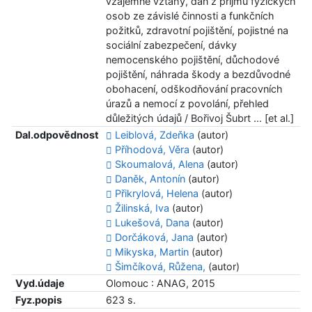
vzájemné vztahy, daň z příjmů fyzických
osob ze závislé činnosti a funkčních
požitků, zdravotní pojištění, pojistné na
sociální zabezpečení, dávky
nemocenského pojištění, důchodové
pojištění, náhrada škody a bezdůvodné
obohacení, odškodňování pracovních
úrazů a nemocí z povolání, přehled
důležitých údajů / Bořivoj Šubrt ... [et al.]
Dal.odpovědnost
Leiblová, Zdeňka
(autor)
Příhodová, Věra
(autor)
Skoumalová, Alena
(autor)
Daněk, Antonín
(autor)
Přikrylová, Helena
(autor)
Žilinská, Iva
(autor)
Lukešová, Dana
(autor)
Dorčáková, Jana
(autor)
Mikyska, Martin
(autor)
Šimčíková, Růžena,
(autor)
Vyd.údaje
Olomouc : ANAG, 2015
Fyz.popis
623 s.