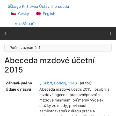
Přejít na obsah
Přejít na menu
Prohlášení o webové přístupnosti
Česky
English
V košíku (
0
)
Počet záznamů: 1
Abeceda mzdové účetní
2015
Záhlaví-jméno
Šubrt, Bořivoj, 1948-
(autor)
Údaje o názvu
Abeceda mzdové účetní 2015 : osobní a
mzdová agenda, pracovněprávní a
mzdové minimum, průměrný výdělek,
srážky ze mzdy, povinnosti
zaměstnavatelů k úřadu práce a