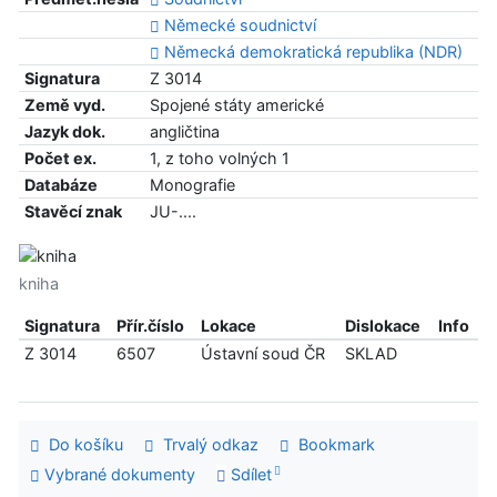
Německé soudnictví
Německá demokratická republika (NDR)
Signatura
Z 3014
Země vyd.
Spojené státy americké
Jazyk dok.
angličtina
Počet ex.
1, z toho volných 1
Databáze
Monografie
Stavěcí znak
JU-....
kniha
Signatura
Přír.číslo
Lokace
Dislokace
Info
Z 3014
6507
Ústavní soud ČR
SKLAD
Do košíku
Trvalý odkaz
Bookmark
Vybrané dokumenty
Sdílet