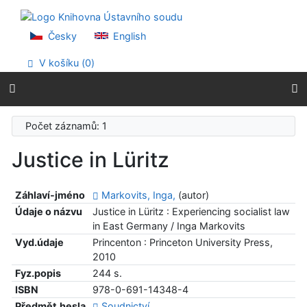
Přejít na obsah
Přejít na menu
Prohlášení o webové přístupnosti
Česky
English
V košíku (
0
)
Počet záznamů: 1
Justice in Lüritz
Záhlaví-jméno
Markovits, Inga,
(autor)
Údaje o názvu
Justice in Lüritz : Experiencing socialist law
in East Germany / Inga Markovits
Vyd.údaje
Princenton : Princeton University Press,
2010
Fyz.popis
244 s.
ISBN
978-0-691-14348-4
Předmět.hesla
Soudnictví