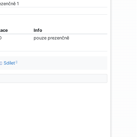
rezenčně 1
kace
Info
D
pouze prezenčně
Sdílet