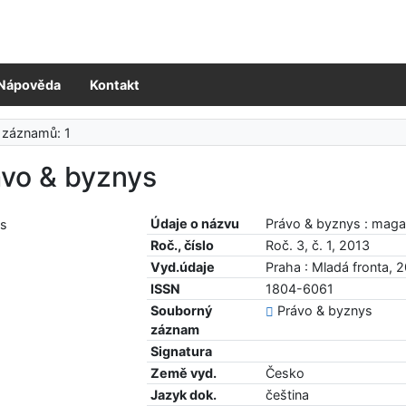
Nápověda
Kontakt
 záznamů: 1
ávo & byznys
Údaje o názvu
Právo & byznys : maga
Roč., číslo
Roč. 3, č. 1, 2013
Vyd.údaje
Praha : Mladá fronta, 
ISSN
1804-6061
Souborný
Právo & byznys
záznam
Signatura
Země vyd.
Česko
Jazyk dok.
čeština