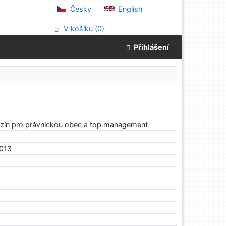
Česky
English
V košíku (
0
)
Přihlášení
zín pro právnickou obec a top management
2013