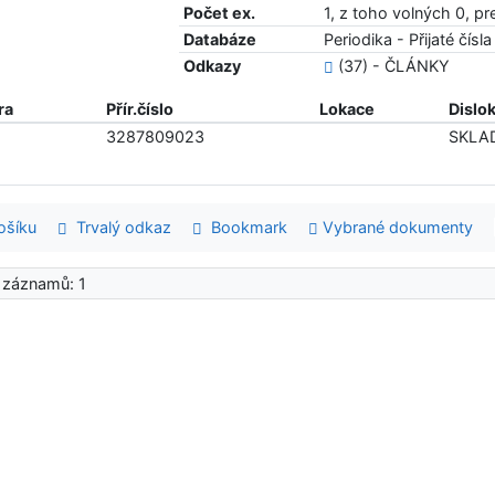
Počet ex.
1, z toho volných 0, p
Databáze
Periodika - Přijaté čísla
Odkazy
(37) - ČLÁNKY
ra
Přír.číslo
Lokace
Dislo
3287809023
SKLA
šíku
Trvalý odkaz
Bookmark
Vybrané dokumenty
 záznamů: 1