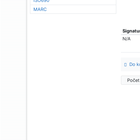
ISO690
MARC
Signatu
N/A
Do ko
Počet