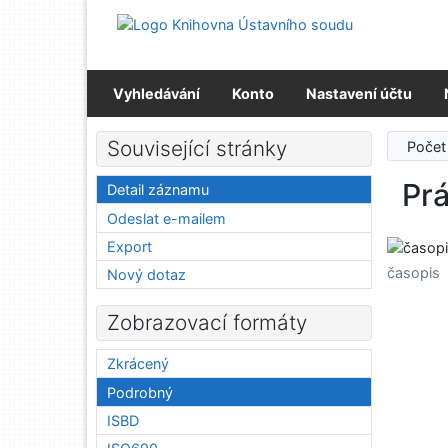
Přejít na obsah
Přejít na menu
Prohlášení o webové přístupnosti
Vyhledávání
Konto
Nastavení účtu
Související stránky
Počet
Pr
Detail záznamu
Odeslat e-mailem
Export
časopis
Nový dotaz
Zobrazovací formáty
Zkrácený
Podrobný
ISBD