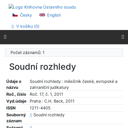
Přejít na obsah
Přejít na menu
Prohlášení o webové přístupnosti
Česky
English
V košíku (
0
)
Počet záznamů: 1
Soudní rozhledy
Údaje o
Soudní rozhledy : měsíčník české, evropské a
názvu
zahraniční judikatury
Roč., číslo
Roč. 17, č. 1, 2011
Vyd.údaje
Praha : C.H. Beck, 2011
ISSN
1211-4405
Souborný
Soudní rozhledy
záznam
Svázaný