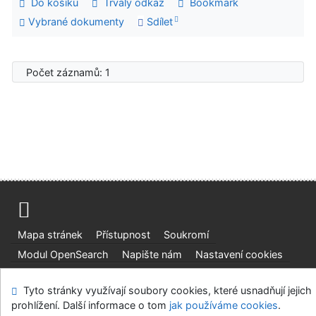
Do košíku
Trvalý odkaz
Bookmark
Vybrané dokumenty
Sdílet
Počet záznamů: 1
Mapa stránek
Přístupnost
Soukromí
Modul OpenSearch
Napište nám
Nastavení cookies
Ústavní soud, IČO: 48513687, se sídlem Joštova 625/8,
Tyto stránky využívají soubory cookies, které usnadňují jejich
660 83 Brno
prohlížení. Další informace o tom
jak používáme cookies
.