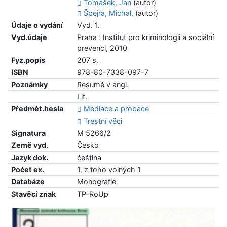
Tomášek, Jan
(autor)
Špejra, Michal,
(autor)
Údaje o vydání
Vyd. 1.
Vyd.údaje
Praha : Institut pro kriminologii a sociální
prevenci, 2010
Fyz.popis
207 s.
ISBN
978-80-7338-097-7
Poznámky
Resumé v angl.
Lit.
Předmět.hesla
Mediace a probace
Trestní věci
Signatura
M 5266/2
Země vyd.
Česko
Jazyk dok.
čeština
Počet ex.
1, z toho volných 1
Databáze
Monografie
Stavěcí znak
TP-RoUp