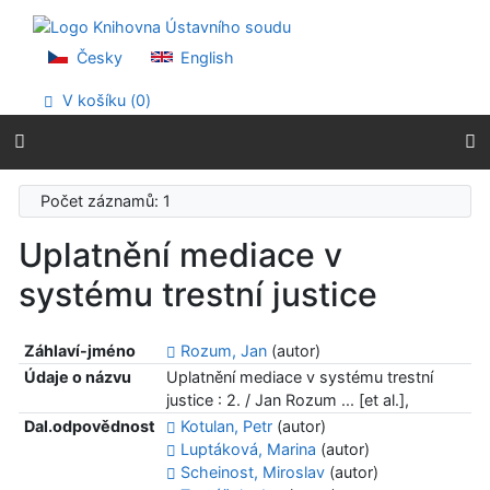
Přejít na obsah
Přejít na menu
Prohlášení o webové přístupnosti
Česky
English
V košíku (
0
)
Počet záznamů: 1
Uplatnění mediace v
systému trestní justice
Záhlaví-jméno
Rozum, Jan
(autor)
Údaje o názvu
Uplatnění mediace v systému trestní
justice : 2. / Jan Rozum ... [et al.],
Dal.odpovědnost
Kotulan, Petr
(autor)
Luptáková, Marina
(autor)
Scheinost, Miroslav
(autor)