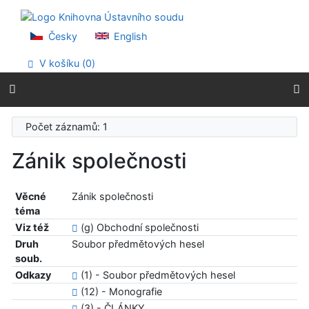
Přejít na obsah
Přejít na menu
Prohlášení o webové přístupnosti
Česky
English
V košíku (
0
)
Počet záznamů: 1
Zánik společnosti
Věcné
Zánik společnosti
téma
Viz též
(g) Obchodní společnosti
Druh
Soubor předmětových hesel
soub.
Odkazy
(1) - Soubor předmětových hesel
(12) - Monografie
(3) - ČLÁNKY