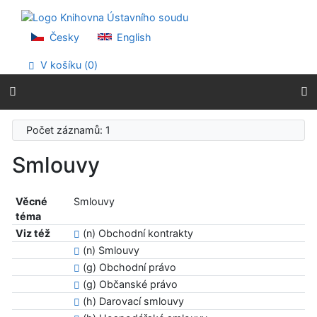
Přejít na obsah
Přejít na menu
Prohlášení o webové přístupnosti
Česky
English
V košíku (
0
)
Počet záznamů: 1
Smlouvy
Věcné
Smlouvy
téma
Viz též
(n) Obchodní kontrakty
(n) Smlouvy
(g) Obchodní právo
(g) Občanské právo
(h) Darovací smlouvy