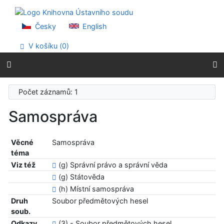
Přejít na obsah
Přejít na menu
Prohlášení o webové přístupnosti
Česky
English
V košíku (
0
)
Počet záznamů: 1
Samospráva
Věcné
Samospráva
téma
Viz též
(g) Správní právo a správní věda
(g) Státověda
(h) Místní samospráva
Druh
Soubor předmětových hesel
soub.
Odkazy
(3) - Soubor předmětových hesel