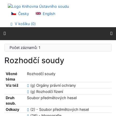
Přejít na obsah
Přejít na menu
Prohlášení o webové přístupnosti
Česky
English
V košíku (
0
)
Počet záznamů: 1
Rozhodčí soudy
Věcné
Rozhodčí soudy
téma
Viz též
(g) Orgány právní ochrany
(g) Rozhodčí řízení
Druh
Soubor předmětových hesel
soub.
Odkazy
(2) - Soubor předmětových hesel
(26) - Monografie