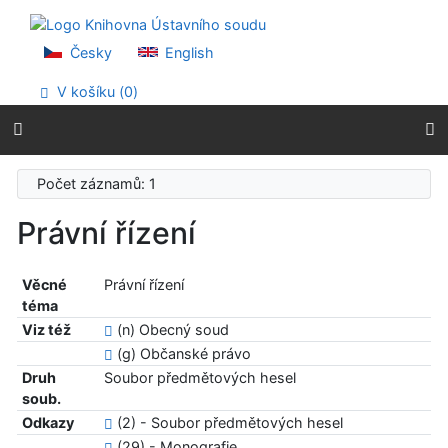
Přejít na obsah
Přejít na menu
Prohlášení o webové přístupnosti
Česky
English
V košíku (
0
)
Počet záznamů: 1
Právní řízení
Věcné
Právní řízení
téma
Viz též
(n) Obecný soud
(g) Občanské právo
Druh
Soubor předmětových hesel
soub.
Odkazy
(2) - Soubor předmětových hesel
(29) - Monografie