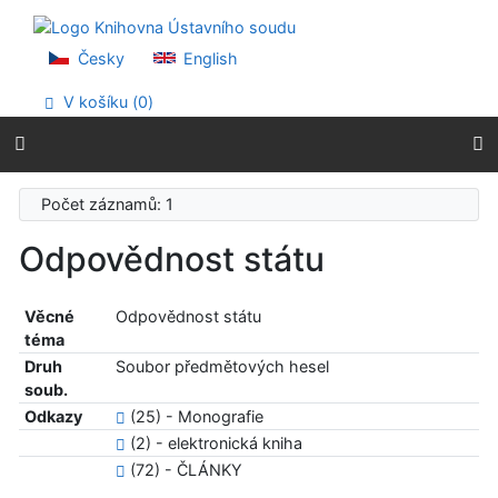
Přejít na obsah
Přejít na menu
Prohlášení o webové přístupnosti
Česky
English
V košíku (
0
)
Počet záznamů: 1
Odpovědnost státu
Věcné
Odpovědnost státu
téma
Druh
Soubor předmětových hesel
soub.
Odkazy
(25) - Monografie
(2) - elektronická kniha
(72) - ČLÁNKY