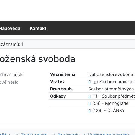
Nápověda
Kontakt
 záznamů: 1
oženská svoboda
Věcné téma
Náboženská svoboda
Viz též
(g) Základní práva a
ové heslo
Druh soub.
Soubor předmětových 
Odkazy
(1) - Soubor předmě
(58) - Monografie
(126) - ČLÁNKY