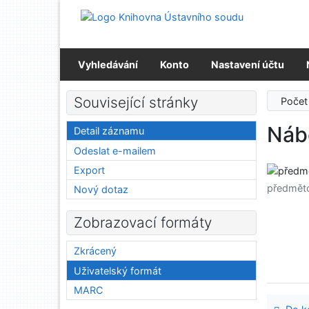
Přejít na obsah
Přejít na menu
Prohlášení o webové přístupnosti
Vyhledávání
Konto
Nastavení účtu
Související stránky
Počet
Náb
Detail záznamu
Odeslat e-mailem
Export
předmět
Nový dotaz
Zobrazovací formáty
Zkrácený
Uživatelský formát
MARC