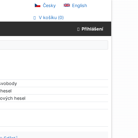
Česky
English
V košíku (
0
)
Přihlášení
 svobody
hesel
tových hesel