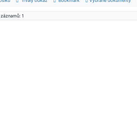
šíku
Trvalý odkaz
Bookmark
Vybrané dokumenty
 záznamů: 1