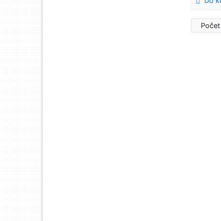
Do ko
Počet