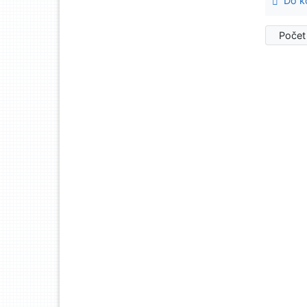
Do ko
Počet