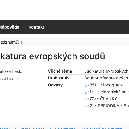
Nápověda
Kontakt
 záznamů: 1
ikatura evropských soudů
Věcné téma
Judikatura evropskýc
Druh soub.
Soubor předmětových 
ové heslo
Odkazy
(35) - Monografie
(1) - elektronická kni
(70) - ČLÁNKY
(2) - PERIODIKA - S