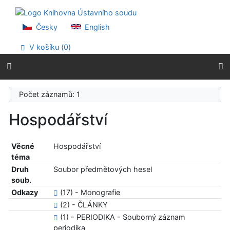
Přejít na obsah
Přejít na menu
Prohlášení o webové přístupnosti
Česky
English
V košíku (
0
)
Počet záznamů: 1
Hospodářství
Věcné
Hospodářství
téma
Druh
Soubor předmětových hesel
soub.
Odkazy
(17) - Monografie
(2) - ČLÁNKY
(1) - PERIODIKA - Souborný záznam
periodika