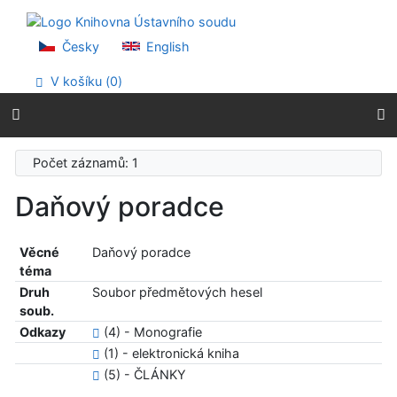
Přejít na obsah
Přejít na menu
Prohlášení o webové přístupnosti
Česky
English
V košíku (
0
)
Počet záznamů: 1
Daňový poradce
Věcné
Daňový poradce
téma
Druh
Soubor předmětových hesel
soub.
Odkazy
(4) - Monografie
(1) - elektronická kniha
(5) - ČLÁNKY