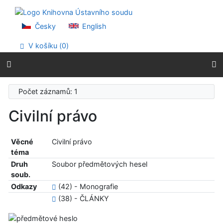
Přejít na obsah
Přejít na menu
Prohlášení o webové přístupnosti
Česky
English
V košíku (
0
)
Počet záznamů: 1
Civilní právo
Věcné
Civilní právo
téma
Druh
Soubor předmětových hesel
soub.
Odkazy
(42) - Monografie
(38) - ČLÁNKY