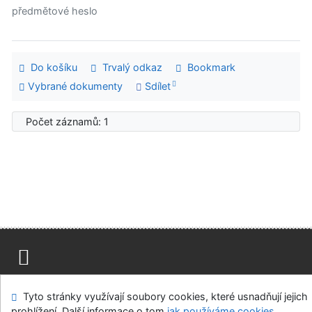
předmětové heslo
Do košíku
Trvalý odkaz
Bookmark
Vybrané dokumenty
Sdílet
Počet záznamů: 1
Mapa stránek
Přístupnost
Soukromí
Tyto stránky využívají soubory cookies, které usnadňují jejich
Modul OpenSearch
Napište nám
Nastavení cookies
prohlížení. Další informace o tom
jak používáme cookies
.