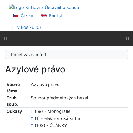
Přejít na obsah
Přejít na menu
Prohlášení o webové přístupnosti
Česky
English
V košíku (
0
)
Počet záznamů: 1
Azylové právo
Věcné
Azylové právo
téma
Druh
Soubor předmětových hesel
soub.
Odkazy
(69) - Monografie
(1) - elektronická kniha
(103) - ČLÁNKY