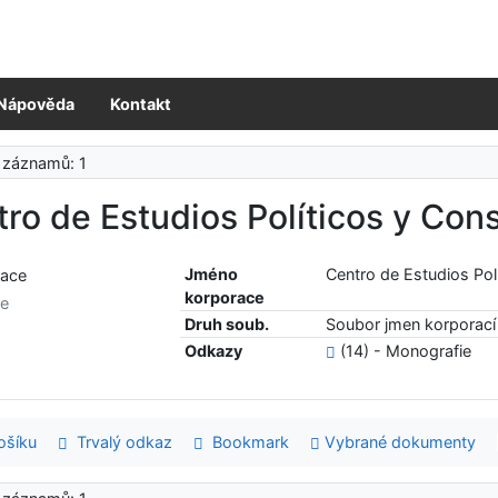
Nápověda
Kontakt
 záznamů: 1
ro de Estudios Políticos y Cons
Jméno
Centro de Estudios Pol
korporace
ce
Druh soub.
Soubor jmen korporací 
Odkazy
(14) - Monografie
šíku
Trvalý odkaz
Bookmark
Vybrané dokumenty