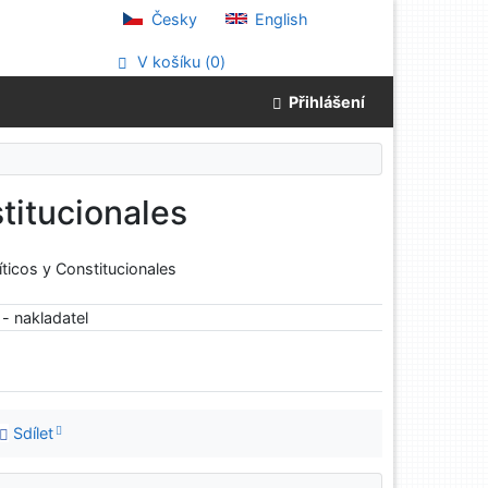
Česky
English
V košíku (
0
)
Přihlášení
titucionales
íticos y Constitucionales
- nakladatel
Sdílet