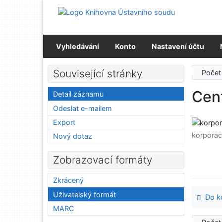
Přejít na obsah
Přejít na menu
Prohlášení o webové přístupnosti
Vyhledávání
Konto
Nastavení účtu
Související stránky
Počet
Cent
Detail záznamu
Odeslat e-mailem
Export
korpora
Nový dotaz
Zobrazovací formáty
Zkrácený
Uživatelský formát
Do ko
MARC