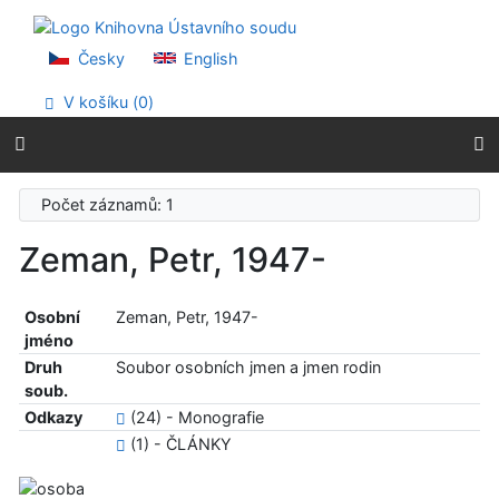
Přejít na obsah
Přejít na menu
Prohlášení o webové přístupnosti
Česky
English
V košíku (
0
)
Počet záznamů: 1
Zeman, Petr, 1947-
Osobní
Zeman, Petr, 1947-
jméno
Druh
Soubor osobních jmen a jmen rodin
soub.
Odkazy
(24) - Monografie
(1) - ČLÁNKY