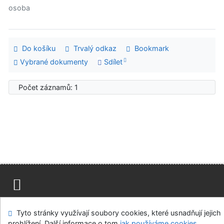
osoba
Do košíku
Trvalý odkaz
Bookmark
Vybrané dokumenty
Sdílet
Počet záznamů: 1
Mapa stránek
Přístupnost
Soukromí
Tyto stránky využívají soubory cookies, které usnadňují jejich
Modul OpenSearch
Napište nám
Nastavení cookies
prohlížení. Další informace o tom
jak používáme cookies
.