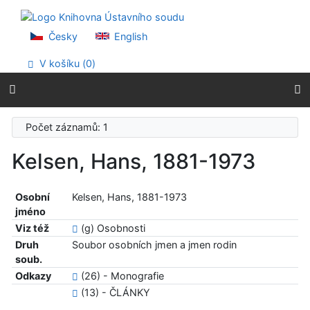
Přejít na obsah
Přejít na menu
Prohlášení o webové přístupnosti
Česky
English
V košíku (
0
)
Počet záznamů: 1
Kelsen, Hans, 1881-1973
Osobní
Kelsen, Hans, 1881-1973
jméno
Viz též
(g) Osobnosti
Druh
Soubor osobních jmen a jmen rodin
soub.
Odkazy
(26) - Monografie
(13) - ČLÁNKY