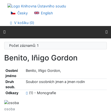
Přejít na obsah
Přejít na menu
Prohlášení o webové přístupnosti
Česky
English
V košíku (
0
)
Počet záznamů: 1
Benito, Iñigo Gordon
Osobní
Benito, Iñigo Gordon,
jméno
Druh
Soubor osobních jmen a jmen rodin
soub.
Odkazy
(1) - Monografie
osoba