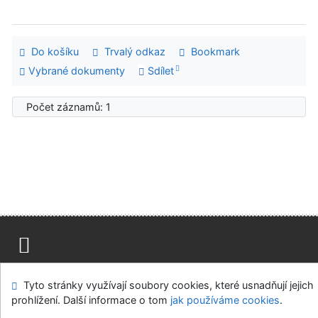
Do košíku
Trvalý odkaz
Bookmark
Vybrané dokumenty
Sdílet
Počet záznamů: 1
Mapa stránek
Přístupnost
Soukromí
Tyto stránky využívají soubory cookies, které usnadňují jejich
Modul OpenSearch
Napište nám
Nastavení cookies
prohlížení. Další informace o tom
jak používáme cookies
.