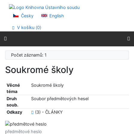
Přejít na obsah
Přejít na menu
Prohlášení o webové přístupnosti
Česky
English
V košíku (
0
)
Počet záznamů: 1
Soukromé školy
Věcné
Soukromé školy
téma
Druh
Soubor předmětových hesel
soub.
Odkazy
(3) - ČLÁNKY
předmětové heslo