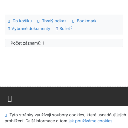
Do košíku
Trvalý odkaz
Bookmark
Vybrané dokumenty
Sdílet
Počet záznamů: 1
Mapa stránek
Přístupnost
Soukromí
Tyto stránky využívají soubory cookies, které usnadňují jejich
Modul OpenSearch
Napište nám
Nastavení cookies
prohlížení. Další informace o tom
jak používáme cookies
.