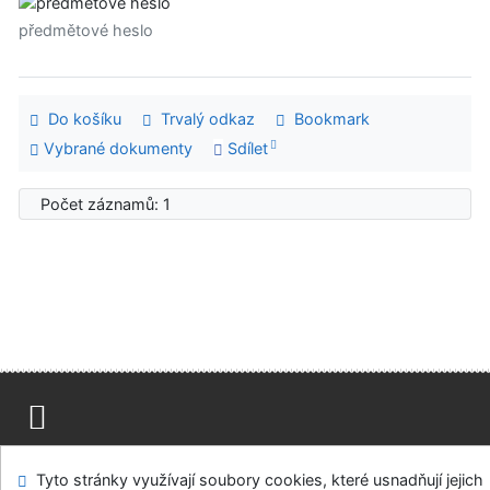
předmětové heslo
Do košíku
Trvalý odkaz
Bookmark
Vybrané dokumenty
Sdílet
Počet záznamů: 1
Mapa stránek
Přístupnost
Soukromí
Tyto stránky využívají soubory cookies, které usnadňují jejich
Modul OpenSearch
Napište nám
Nastavení cookies