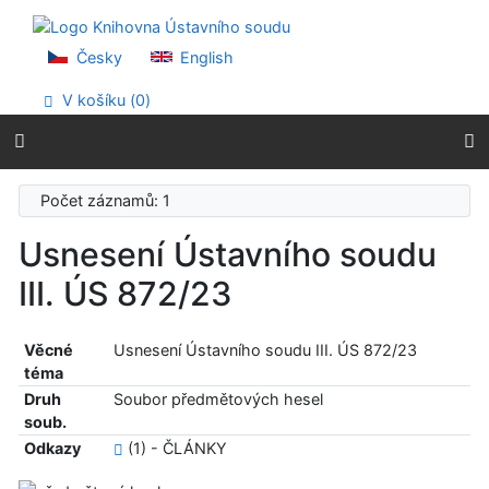
Přejít na obsah
Přejít na menu
Prohlášení o webové přístupnosti
Česky
English
V košíku (
0
)
Počet záznamů: 1
Usnesení Ústavního soudu
III. ÚS 872/23
Věcné
Usnesení Ústavního soudu III. ÚS 872/23
téma
Druh
Soubor předmětových hesel
soub.
Odkazy
(1) - ČLÁNKY