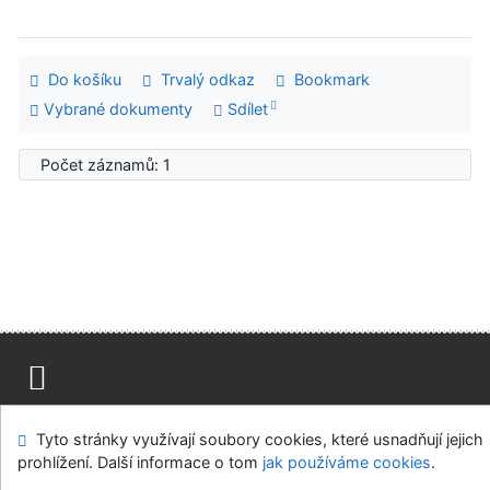
Do košíku
Trvalý odkaz
Bookmark
Vybrané dokumenty
Sdílet
Počet záznamů: 1
Mapa stránek
Přístupnost
Soukromí
Tyto stránky využívají soubory cookies, které usnadňují jejich
Modul OpenSearch
Napište nám
Nastavení cookies
prohlížení. Další informace o tom
jak používáme cookies
.