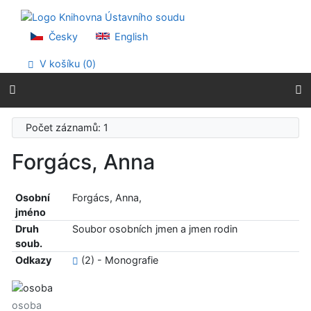
Přejít na obsah
Přejít na menu
Prohlášení o webové přístupnosti
Česky
English
V košíku (
0
)
Počet záznamů: 1
Forgács, Anna
Osobní
Forgács, Anna,
jméno
Druh
Soubor osobních jmen a jmen rodin
soub.
Odkazy
(2) - Monografie
osoba