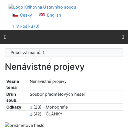
Přejít na obsah
Přejít na menu
Prohlášení o webové přístupnosti
Česky
English
V košíku (
0
)
Počet záznamů: 1
Nenávistné projevy
Věcné
Nenávistné projevy
téma
Druh
Soubor předmětových hesel
soub.
Odkazy
(23) - Monografie
(42) - ČLÁNKY