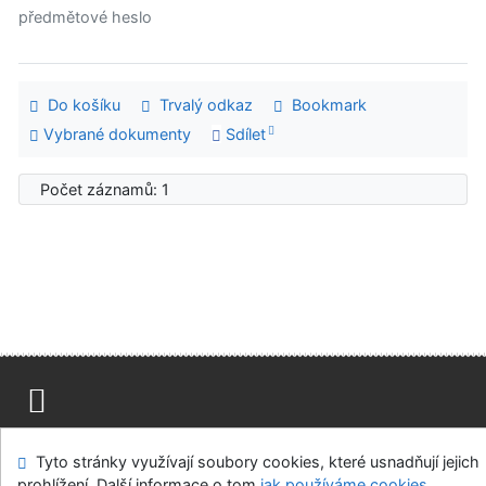
předmětové heslo
Do košíku
Trvalý odkaz
Bookmark
Vybrané dokumenty
Sdílet
Počet záznamů: 1
Mapa stránek
Přístupnost
Soukromí
Tyto stránky využívají soubory cookies, které usnadňují jejich
Modul OpenSearch
Napište nám
Nastavení cookies
prohlížení. Další informace o tom
jak používáme cookies
.