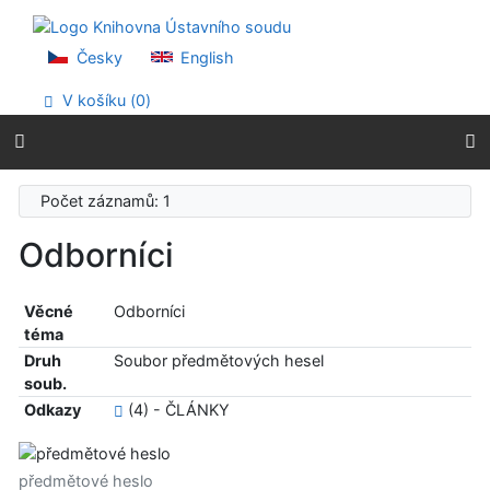
Přejít na obsah
Přejít na menu
Prohlášení o webové přístupnosti
Česky
English
V košíku (
0
)
Počet záznamů: 1
Odborníci
Věcné
Odborníci
téma
Druh
Soubor předmětových hesel
soub.
Odkazy
(4) - ČLÁNKY
předmětové heslo