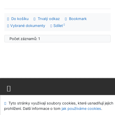
Do košíku
Trvalý odkaz
Bookmark
Vybrané dokumenty
Sdílet
Počet záznamů: 1
Mapa stránek
Přístupnost
Soukromí
Tyto stránky využívají soubory cookies, které usnadňují jejich
Modul OpenSearch
Napište nám
Nastavení cookies
prohlížení. Další informace o tom
jak používáme cookies
.