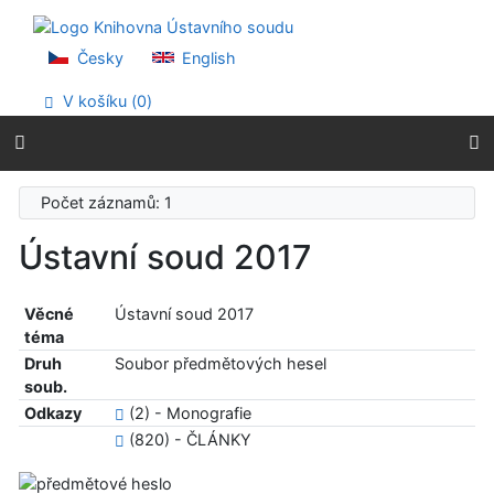
Přejít na obsah
Přejít na menu
Prohlášení o webové přístupnosti
Česky
English
V košíku (
0
)
Počet záznamů: 1
Ústavní soud 2017
Věcné
Ústavní soud 2017
téma
Druh
Soubor předmětových hesel
soub.
Odkazy
(2) - Monografie
(820) - ČLÁNKY