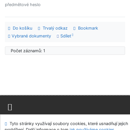
předmětové heslo
Do košíku
Trvalý odkaz
Bookmark
Vybrané dokumenty
Sdílet
Počet záznamů: 1
Mapa stránek
Přístupnost
Soukromí
Tyto stránky využívají soubory cookies, které usnadňují jejich
Modul OpenSearch
Napište nám
Nastavení cookies
prohlížení. Další informace o tom
jak používáme cookies
.