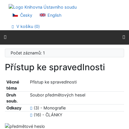
Přejít na obsah
Přejít na menu
Prohlášení o webové přístupnosti
Česky
English
V košíku (
0
)
Počet záznamů: 1
Přístup ke spravedlnosti
Věcné
Přístup ke spravedlnosti
téma
Druh
Soubor předmětových hesel
soub.
Odkazy
(3) - Monografie
(16) - ČLÁNKY