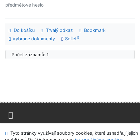
předmětové heslo
Do košíku
Trvalý odkaz
Bookmark
Vybrané dokumenty
Sdílet
Počet záznamů: 1
Mapa stránek
Přístupnost
Soukromí
Tyto stránky využívají soubory cookies, které usnadňují jejich
Modul OpenSearch
Napište nám
Nastavení cookies
prohlížení. Další informace o tom
jak používáme cookies
.